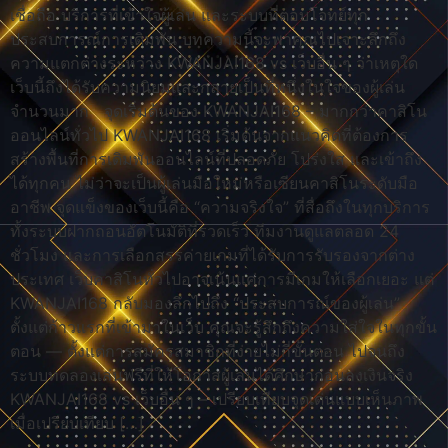
เชื่อถือ บริการที่เข้าใจผู้เล่น และระบบที่ตอบโจทย์ทุก
ประสบการณ์การเดิมพัน บทความนี้จะพาคุณไปเจาะลึกถึง
ความแตกต่างระหว่าง KWANJAI168 vs เว็บอื่น ๆ ว่าเหตุใด
เว็บนี้ถึงได้รับความนิยมและกลายเป็นที่หนึ่งในใจของผู้เล่น
จำนวนมาก จุดเริ่มต้นของ KWANJAI168 – มากกว่าคาสิโน
ออนไลน์ทั่วไป KWANJAI168 เริ่มต้นจากแนวคิดที่ต้องการ
สร้างพื้นที่การเดิมพันออนไลน์ที่ปลอดภัย โปร่งใส และเข้าถึง
ได้ทุกคน ไม่ว่าจะเป็นผู้เล่นมือใหม่หรือเซียนคาสิโนระดับมือ
อาชีพ จุดแข็งของเว็บนี้คือ “ความจริงใจ” ที่สื่อถึงในทุกบริการ
ทั้งระบบฝากถอนอัตโนมัติที่รวดเร็ว ทีมงานดูแลตลอด 24
ชั่วโมง และการเลือกสรรค่ายเกมที่ได้รับการรับรองจากต่าง
ประเทศ เว็บคาสิโนทั่วไปอาจเน้นแค่การมีเกมให้เลือกเยอะ แต่
KWANJAI168 กลับมองลึกไปถึง “ประสบการณ์ของผู้เล่น”
ตั้งแต่ก้าวแรกที่เข้ามาในเว็บ คุณจะรู้สึกถึงความใส่ใจในทุกขั้น
ตอน — ตั้งแต่การสมัครสมาชิกที่ง่ายไม่กี่ขั้นตอน ไปจนถึง
ระบบทดลองเล่นฟรีที่ให้โอกาสผู้เล่นได้ศึกษาก่อนลงเงินจริง
KWANJAI168 vs เว็บอื่น ๆ – เปรียบเทียบจุดเด่นแบบเห็นภาพ
เมื่อเปรียบเทียบ […]