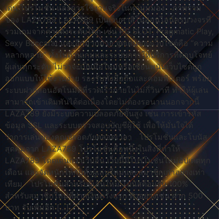
เด่น โปรโมชั่น และการใช้งานจริงในทุกมุมมอง ภาพรวม
ของ LAZA789 LAZA789 เป็นเว็บคาสิโนออนไลน์ครบวงจรที่
รวมเกมจากค่ายดังระดับโลก เช่น PG SLOT, Pragmatic Play,
Sexy Baccarat และอีกมากมาย จุดเด่นของเว็บไซต์คือ “ความ
หลากหลาย” ทั้งในด้านเกมและระบบการให้บริการที่ตอบโจทย์
ผู้เล่นทุกระดับ ไม่ว่าจะเป็นมือใหม่หรือเซียนพนันเว็บไซต์ถูก
ออกแบบให้ใช้งานง่าย รองรับทั้งมือถือและคอมพิวเตอร์ พร้อม
ระบบฝากถอนอัตโนมัติที่รวดเร็วภายในไม่กี่วินาที ทำให้ผู้เล่น
สามารถเข้าเดิมพันได้ต่อเนื่องโดยไม่ต้องรอนานนอกจากนี้
LAZA789 ยังมีระบบความปลอดภัยขั้นสูง เช่น การเข้ารหัส
ข้อมูล SSL และระบบตรวจสอบบัญชีผู้ใช้ เพื่อให้มั่นใจได้
ว่าการเล่นของคุณปลอดภัยตลอดเวลา โปรโมชั่นและโบนัส
สุดคุ้มจาก LAZA789 โปรโมชั่นคือหนึ่งในสิ่งที่ทำให้
LAZA789 โดดเด่นกว่าเว็บอื่น เว็บนี้มีโปรโมชั่นใหม่อัปเดตทุก
เดือน และจัดหนักให้กับทั้งผู้เล่นใหม่และสมาชิกเก่าอย่างเท่า
เทียม โปรโมชั่นสำหรับผู้เล่นใหม่ โบนัสต้อนรับ 100%
สำหรับสมาชิกใหม่ที่ฝากเงินครั้งแรก ตัวอย่างเช่น ฝาก 500
บาท รับเพิ่มอีก […]