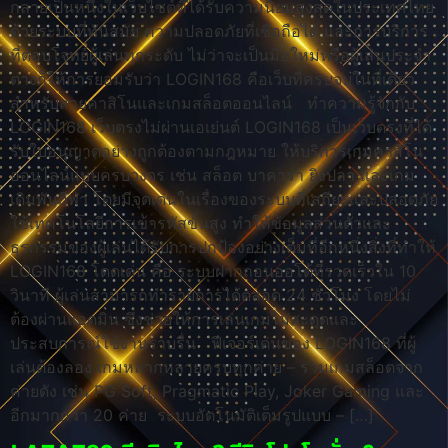
กลายเป็นหนึ่งในเว็บไซต์ที่ได้รับความนิยมสูงสุดในประเทศไทย
ด้วยระบบที่ทันสมัย ความปลอดภัยที่เชื่อถือได้ และการบริการ
ที่ตอบโจทย์ผู้เล่นทุกระดับ ไม่ว่าจะเป็นมือใหม่หรือผู้เล่นประจำ
ต่างก็ให้การยอมรับว่า LOGIN168 คือเว็บที่ครบจบในที่เดียว
สำหรับสายคาสิโนและเกมสล็อตออนไลน์ ทำความรู้จักกับ
LOGIN168 เว็บตรงไม่ผ่านเอเย่นต์ LOGIN168 เป็นเว็บตรงที่ได้
รับใบอนุญาตอย่างถูกต้องตามกฎหมาย ให้บริการเกมคาสิโน
ออนไลน์แบบครบวงจร เช่น สล็อต บาคาร่า ยิงปลา และเกม
เดิมพันกีฬา โดยมีจุดเด่นในเรื่องของระบบที่เสถียรและปลอดภัย
ใช้เทคโนโลยีการเข้ารหัสขั้นสูง ทำให้ข้อมูลส่วนตัวและ
ธุรกรรมของผู้เล่นได้รับการปกป้องอย่างเต็มที่อีกหนึ่งสิ่งที่ทำให้
LOGIN168 โดดเด่น คือ ระบบฝากถอนออโต้ที่รวดเร็วใน 10
วินาที ผู้เล่นสามารถทำรายการได้ตลอด 24 ชั่วโมง โดยไม่
ต้องผ่านแอดมิน ซึ่งช่วยให้การเล่นเกมไม่สะดุดและ
ประสบการณ์ใช้งานราบรื่น ฟีเจอร์เด่นของ LOGIN168 ที่ผู้
เล่นต้องลอง เกมหลากหลายครบทุกค่าย – รวมเกมสล็อตจาก
ค่ายดัง เช่น PG Soft, Pragmatic Play, Joker Gaming และ
อีกมากกว่า 20 ค่าย ระบบอัตโนมัติเต็มรูปแบบ – […]