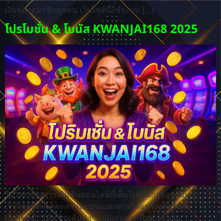
เงินของสมาชิกทุกคน เว็บไซต์นี้ใช้ระบบ […]
โปรโมชั่น & โบนัส KWANJAI168 2025
ในโลกของการเดิมพันออนไลน์ที่เต็มไปด้วยการแข่งขัน
เว็บไซต์ที่สามารถสร้างความแตกต่างได้อย่างแท้จริงคือ
เว็บไซต์ที่ “ให้ความคุ้มค่า” แก่ผู้เล่นมากที่สุด — และ