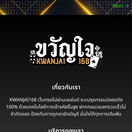
Next
→
เกี่ยวกับเรา
KWANJAI168 เว็บตรงไม่ผ่านเอเย่นต์ ระบบธุรกรรมปลอดภัย
100% ด้วยเทคโนโลยีการเข้ารหัสขั้นสูง ฝากถอนวอเลทรวดเร็วไม่
จำกัดยอด ป้องกันการถูกอายัดบัญชี มั่นใจได้ทุกการเดิมพัน
บริการของเรา