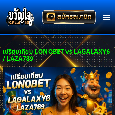
เปรียบเทียบ LONOBET vs LAGALAXY6
/ LAZA789