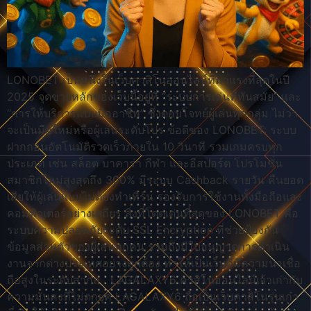
LONOBET เป็นหนึ่งในเว็บคาสิโนออนไลน์ที่มาแรงที่สุดในปี
2025 จุดขายหลักของเว็บนี้อยู่ที่ “ระบบการเล่นที่ทันสมัย” และ
“การให้บริการแบบมืออาชีพ” ซึ่งตอบโจทย์ผู้เล่นทุกกลุ่ม ไม่ว่า
จะเป็นมือใหม่หรือผู้เล่นระดับโปร ข้อดีของ LONOBET: ระบบ
ฝากถอนอัตโนมัติรวดเร็วภายใน 10 วินาที รวมเกมครบทุก
ประเภท เช่น สล็อต บาคาร่า กีฬา และอีสปอร์ต โปรโมชั่น
สมาชิกใหม่สูงสุดถึง 300% มีระบบ Cashback รายวัน คืนยอด
เสียให้ผู้เล่นแบบไม่ต้องทำเทิร์น รองรับการใช้งานทั้งมือถือและ
คอมพิวเตอร์อย่างเสถียร สิ่งที่โดดเด่นที่สุดของ LONOBET คือ
ระบบความปลอดภัยระดับ SSL Encryption ที่ช่วยป้องกัน
ข้อมูลส่วนตัวของผู้เล่นทุกคน รวมถึงมีใบอนุญาตการดำเนิน
งานจากต่างประเทศอย่างถูกต้อง ทำให้เป็นเว็บที่มีความน่าเชื่อ
ถือสูงในระดับสากล LAGALAXY6 คาสิโนออนไลน์เจ้าเก่ากับ
ความมั่นคงที่ไม่ตกยุค LAGALAXY6 ถือเป็นเว็บคาสิโนรุ่นเก๋า