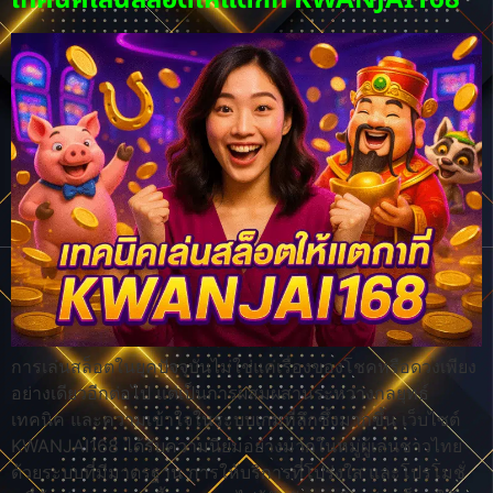
การเล่นสล็อตในยุคปัจจุบันไม่ใช่แค่เรื่องของโชคหรือดวงเพียง
อย่างเดียวอีกต่อไป แต่เป็นการผสมผสานระหว่างกลยุทธ์
เทคนิค และความเข้าใจในระบบเกมที่ลึกซึ้งมากขึ้น เว็บไซต์
KWANJAI168 ได้รับความนิยมอย่างมากในหมู่ผู้เล่นชาวไทย
ด้วยระบบที่มีมาตรฐาน การให้บริการที่โปร่งใส และโปรโมชั่