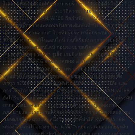
โดดเด่นทั้งด้านความมั่นคง การบริการ และความใส่ใจใน
ประสบการณ์ของผู้เล่น ประวัติความเป็นมาของ
KWANJAI168 KWANJAI168 ถือกำเนิดขึ้นในปี 2019 ด้วยจุด
มุ่งหมายเพื่อสร้างแพลตฟอร์มการเดิมพันที่ “โปร่งใส ปลอดภัย
และได้มาตรฐานสากล” โดยทีมผู้บริหารที่มีประสบการณ์กว่า
10 ปีในวงการคาสิโนออนไลน์ เว็บนี้เริ่มต้นจากการเป็นผู้ให้
บริการเกมสล็อตออนไลน์ ก่อนจะขยายบริการครอบคลุมไปถึง
เกมคาสิโนสด บาคาร่า รูเล็ต เกมยิงปลา และเดิมพันกีฬา
ออนไลน์ สิ่งที่ทำให้ KWANJAI168 เติบโตอย่างรวดเร็วคือ
“ความเข้าใจในผู้เล่นคนไทย” เพราะทีมงานได้ออกแบบระบบ
ทุกอย่างให้สอดคล้องกับพฤติกรรมของผู้เล่นในประเทศ ทั้ง
ภาษา ระบบฝากถอนอัตโนมัติผ่านธนาคารชั้นนำในไทย และ
การให้บริการลูกค้าแบบ 24 ชั่วโมง นอกจากนี้ KWANJAI168
ยังได้รับใบอนุญาตการดำเนินงานจากองค์กรเกมออนไลน์ระดับ
สากล ซึ่งเป็นหลักประกันสำคัญในด้านความถูกต้องตาม
กฎหมายและมาตรฐานความปลอดภัย ความมั่นคงและความ
ปลอดภัยที่ผู้เล่นวางใจ หนึ่งในจุดแข็งที่ทำให้ KWANJAI168
ครองใจผู้เล่นได้อย่างยาวนาน คือ “ระบบความปลอดภัยระดับ
สูง” ที่ถูกออกแบบเพื่อปกป้องข้อมูลส่วนตัวและธุรกรรมทางการ