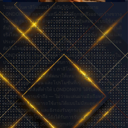
ในยุคที่เว็บคาสิโนออนไลน์เปิดให้บริการมากมาย
LONDON678 กลายเป็นหนึ่งในชื่อที่ถูกพูดถึงอย่างกว้างขวาง
ในหมู่ผู้เล่นชาวไทย ด้วยภาพลักษณ์ที่ดูทันสมัย ระบบใช้งานที่
ลื่นไหล และเกมเดิมพันครบทุกประเภท แต่คำถามคือ… “มันดี
จริงไหม?” บทความนี้จะพาคุณมาสำรวจ จุดแข็ง จุดอ่อน และ
ประสบการณ์ใช้งานจริงของ LONDON678 แบบละเอียดก่อน
ตัดสินใจสมัครสมาชิก ภาพรวมของ LONDON678
LONDON678 เป็นเว็บไซต์คาสิโนออนไลน์ที่เปิดให้บริการใน
ประเทศไทย โดยมุ่งเน้นประสบการณ์เล่นเกมที่ “ครบ จบ ในที่
เดียว” ตั้งแต่สล็อต บาคาร่า คาสิโนสด ไปจนถึงเกมยิงปลา จุด
เด่นของเว็บนี้คือระบบที่พัฒนาให้เหมาะกับผู้เล่นไทย ทั้งในด้าน
ภาษา ระบบฝากถอน และโปรโมชั่นที่เข้าใจพฤติกรรมของผู้
เล่นท้องถิ่นได้ดีสิ่งที่ทำให้ LONDON678 ได้รับความนิยม คือ
ความง่ายในการเข้าถึง — ไม่ว่าจะเล่นผ่านมือถือหรือ
คอมพิวเตอร์ ก็สามารถใช้งานได้แบบไม่มีสะดุด หน้าเว็บโหลด
ไว ระบบเกมเสถียร และยังรองรับทุกระบบธนาคาร รวมถึง
วอลเล็ตอีกด้วยเว็บไซต์นี้ยังได้รับการรับรองจากผู้ให้บริการเกม
ระดับโลก เช่น PG Soft, Pragmatic Play, Evolution Gaming